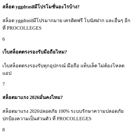
สล็อต yggdrasilมีโปรโมชั่นอะไรบ้าง?
สล็อต yggdrasilมีโปรมากมาย เครดิตฟรี โบนัสฝาก และอื่นๆ อีก
ที่ PROCOLLEGES
6
เว็บสล็อตตรงรองรับมือถือไหม?
เว็บสล็อตตรงรองรับทุกอุปกรณ์ มือถือ แท็บเล็ต ไม่ต้องโหลด
แอป
7
สล็อตมาแรง 2026มั่นคงไหม?
สล็อตมาแรง 2026ปลอดภัย 100% ระบบรักษาความปลอดภัย
ปกป้องความเป็นส่วนตัว ที่ PROCOLLEGES
8