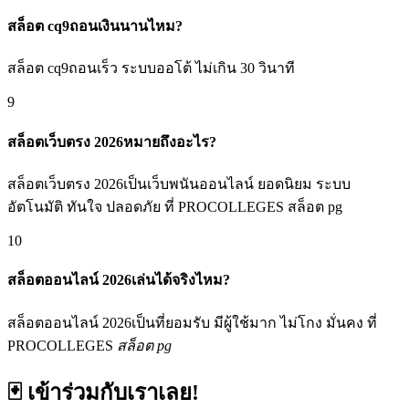
สล็อต cq9ถอนเงินนานไหม?
สล็อต cq9ถอนเร็ว ระบบออโต้ ไม่เกิน 30 วินาที
9
สล็อตเว็บตรง 2026หมายถึงอะไร?
สล็อตเว็บตรง 2026เป็นเว็บพนันออนไลน์ ยอดนิยม ระบบ
อัตโนมัติ ทันใจ ปลอดภัย ที่ PROCOLLEGES สล็อต pg
10
สล็อตออนไลน์ 2026เล่นได้จริงไหม?
สล็อตออนไลน์ 2026เป็นที่ยอมรับ มีผู้ใช้มาก ไม่โกง มั่นคง ที่
PROCOLLEGES
สล็อต pg
🃏 เข้าร่วมกับเราเลย!