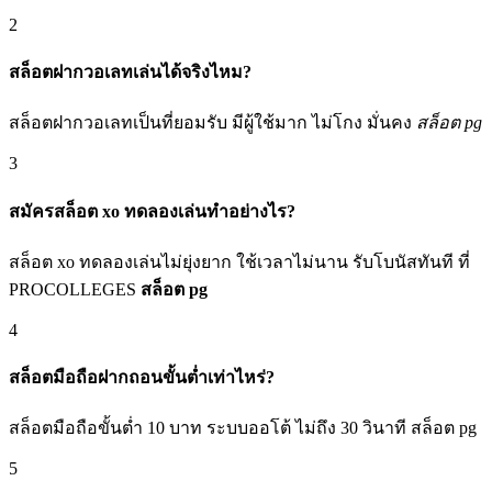
2
สล็อตฝากวอเลทเล่นได้จริงไหม?
สล็อตฝากวอเลทเป็นที่ยอมรับ มีผู้ใช้มาก ไม่โกง มั่นคง
สล็อต pg
3
สมัครสล็อต xo ทดลองเล่นทำอย่างไร?
สล็อต xo ทดลองเล่นไม่ยุ่งยาก ใช้เวลาไม่นาน รับโบนัสทันที ที่
PROCOLLEGES
สล็อต pg
4
สล็อตมือถือฝากถอนขั้นต่ำเท่าไหร่?
สล็อตมือถือขั้นต่ำ 10 บาท ระบบออโต้ ไม่ถึง 30 วินาที สล็อต pg
5