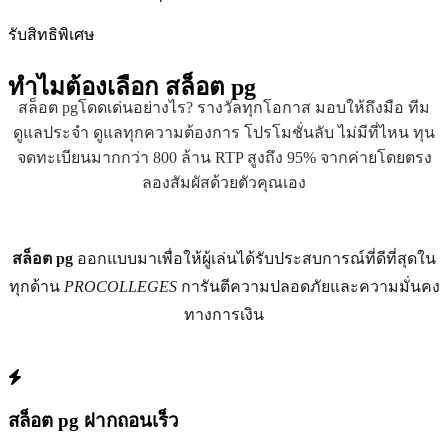
รับสิทธิพิเศษ
ทำไมต้องเลือก
สล็อต pg
สล็อต pgโดดเด่นอย่างไร? รางวัลทุกโอกาส มอบให้ถึงมือ ทีม
ดูแลประจำ ดูแลทุกความต้องการ โปรโมชั่นลับ ไม่มีที่ไหน ทุน
จดทะเบียนมากกว่า 800 ล้าน RTP สูงถึง 95% จากค่ายโดยตรง
ลองสัมผัสด้วยตัวคุณเอง
สล็อต pg
ออกแบบมาเพื่อให้ผู้เล่นได้รับประสบการณ์ที่ดีที่สุดใน
ทุกด้าน
PROCOLLEGES
การันตีความปลอดภัยและความมั่นคง
ทางการเงิน
สล็อต pg ฝากถอนเร็ว