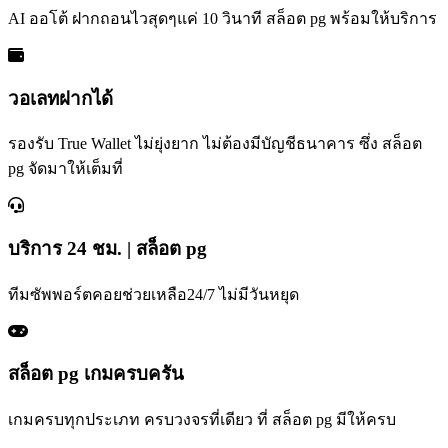
AI ออโต้ ฝากถอนไวสุดๆแค่ 10 วินาที สล็อต pg พร้อมให้บริการ
วอเลทฝากได้
รองรับ True Wallet ไม่ยุ่งยาก ไม่ต้องมีบัญชีธนาคาร ซึ่ง สล็อต
pg จัดมาให้เต็มที่
บริการ 24 ชม. | สล็อต pg
ทีมซัพพอร์ตคอยช่วยเหลือ24/7 ไม่มีวันหยุด
สล็อต pg เกมครบครัน
เกมครบทุกประเภท ครบวงจรที่เดียว ที่ สล็อต pg มีให้ครบ