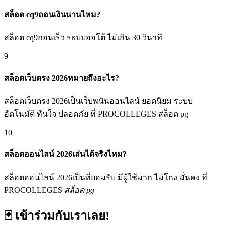
สล็อต cq9ถอนเงินนานไหม?
สล็อต cq9ถอนเร็ว ระบบออโต้ ไม่เกิน 30 วินาที
9
สล็อตเว็บตรง 2026หมายถึงอะไร?
สล็อตเว็บตรง 2026เป็นเว็บพนันออนไลน์ ยอดนิยม ระบบ
อัตโนมัติ ทันใจ ปลอดภัย ที่ PROCOLLEGES สล็อต pg
10
สล็อตออนไลน์ 2026เล่นได้จริงไหม?
สล็อตออนไลน์ 2026เป็นที่ยอมรับ มีผู้ใช้มาก ไม่โกง มั่นคง ที่
PROCOLLEGES
สล็อต pg
🃏 เข้าร่วมกับเราเลย!