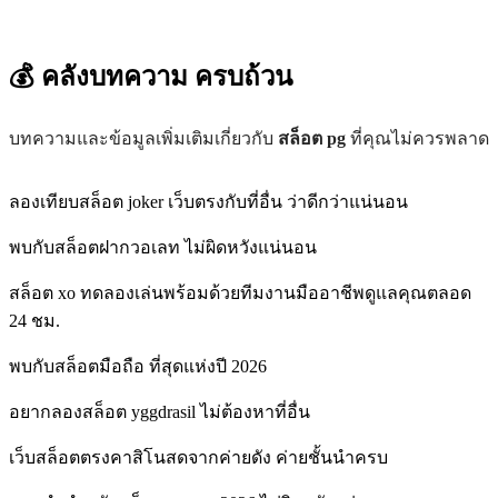
💰 คลังบทความ
ครบถ้วน
บทความและข้อมูลเพิ่มเติมเกี่ยวกับ
สล็อต pg
ที่คุณไม่ควรพลาด
ลองเทียบสล็อต joker เว็บตรงกับที่อื่น ว่าดีกว่าแน่นอน
พบกับสล็อตฝากวอเลท ไม่ผิดหวังแน่นอน
สล็อต xo ทดลองเล่นพร้อมด้วยทีมงานมืออาชีพดูแลคุณตลอด
24 ชม.
พบกับสล็อตมือถือ ที่สุดแห่งปี 2026
อยากลองสล็อต yggdrasil ไม่ต้องหาที่อื่น
เว็บสล็อตตรงคาสิโนสดจากค่ายดัง ค่ายชั้นนำครบ