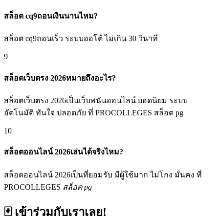
สล็อต cq9ถอนเงินนานไหม?
สล็อต cq9ถอนเร็ว ระบบออโต้ ไม่เกิน 30 วินาที
9
สล็อตเว็บตรง 2026หมายถึงอะไร?
สล็อตเว็บตรง 2026เป็นเว็บพนันออนไลน์ ยอดนิยม ระบบ
อัตโนมัติ ทันใจ ปลอดภัย ที่ PROCOLLEGES สล็อต pg
10
สล็อตออนไลน์ 2026เล่นได้จริงไหม?
สล็อตออนไลน์ 2026เป็นที่ยอมรับ มีผู้ใช้มาก ไม่โกง มั่นคง ที่
PROCOLLEGES
สล็อต pg
🃏 เข้าร่วมกับเราเลย!