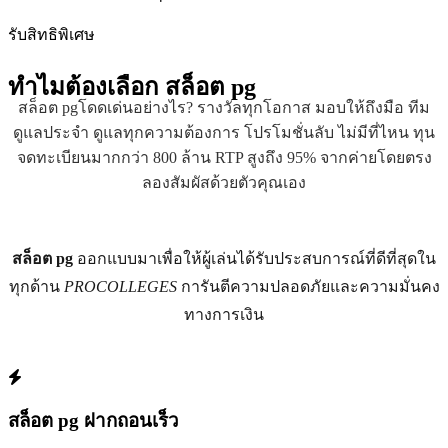
รับสิทธิพิเศษ
ทำไมต้องเลือก
สล็อต pg
สล็อต pgโดดเด่นอย่างไร? รางวัลทุกโอกาส มอบให้ถึงมือ ทีม
ดูแลประจำ ดูแลทุกความต้องการ โปรโมชั่นลับ ไม่มีที่ไหน ทุน
จดทะเบียนมากกว่า 800 ล้าน RTP สูงถึง 95% จากค่ายโดยตรง
ลองสัมผัสด้วยตัวคุณเอง
สล็อต pg
ออกแบบมาเพื่อให้ผู้เล่นได้รับประสบการณ์ที่ดีที่สุดใน
ทุกด้าน
PROCOLLEGES
การันตีความปลอดภัยและความมั่นคง
ทางการเงิน
สล็อต pg ฝากถอนเร็ว