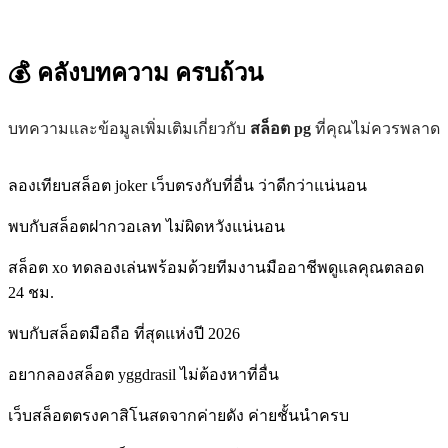
💰 คลังบทความ
ครบถ้วน
บทความและข้อมูลเพิ่มเติมเกี่ยวกับ
สล็อต pg
ที่คุณไม่ควรพลาด
ลองเทียบสล็อต joker เว็บตรงกับที่อื่น ว่าดีกว่าแน่นอน
พบกับสล็อตฝากวอเลท ไม่ผิดหวังแน่นอน
สล็อต xo ทดลองเล่นพร้อมด้วยทีมงานมืออาชีพดูแลคุณตลอด
24 ชม.
พบกับสล็อตมือถือ ที่สุดแห่งปี 2026
อยากลองสล็อต yggdrasil ไม่ต้องหาที่อื่น
เว็บสล็อตตรงคาสิโนสดจากค่ายดัง ค่ายชั้นนำครบ