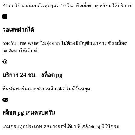
AI ออโต้ ฝากถอนไวสุดๆแค่ 10 วินาที สล็อต pg พร้อมให้บริการ
วอเลทฝากได้
รองรับ True Wallet ไม่ยุ่งยาก ไม่ต้องมีบัญชีธนาคาร ซึ่ง สล็อต
pg จัดมาให้เต็มที่
บริการ 24 ชม. | สล็อต pg
ทีมซัพพอร์ตคอยช่วยเหลือ24/7 ไม่มีวันหยุด
สล็อต pg เกมครบครัน
เกมครบทุกประเภท ครบวงจรที่เดียว ที่ สล็อต pg มีให้ครบ