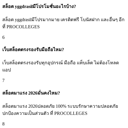
สล็อต yggdrasilมีโปรโมชั่นอะไรบ้าง?
สล็อต yggdrasilมีโปรมากมาย เครดิตฟรี โบนัสฝาก และอื่นๆ อีก
ที่ PROCOLLEGES
6
เว็บสล็อตตรงรองรับมือถือไหม?
เว็บสล็อตตรงรองรับทุกอุปกรณ์ มือถือ แท็บเล็ต ไม่ต้องโหลด
แอป
7
สล็อตมาแรง 2026มั่นคงไหม?
สล็อตมาแรง 2026ปลอดภัย 100% ระบบรักษาความปลอดภัย
ปกป้องความเป็นส่วนตัว ที่ PROCOLLEGES
8