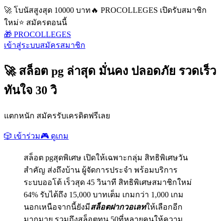
🚀 โบนัสสูงสุด 10000 บาท
🔥 PROCOLLEGES เปิดรับสมาชิก
ใหม่
⭐ สมัครตอนนี้
🎁 PROCOLLEGES
เข้าสู่ระบบ
สมัครสมาชิก
🚀 สล็อต pg ล่าสุด มั่นคง ปลอดภัย รวดเร็ว
ทันใจ 30 วิ
แตกหนัก สมัครรับเครดิตฟรีเลย
🎲 เข้าร่วม
🎮 ดูเกม
สล็อต pgสุดพิเศษ เปิดให้เฉพาะกลุ่ม สิทธิพิเศษวัน
สำคัญ ส่งถึงบ้าน ผู้จัดการประจำ พร้อมบริการ
ระบบออโต้ เร็วสุด 45 วินาที สิทธิพิเศษสมาชิกใหม่
64% รับได้ถึง 15,000 บาทเต็ม เกมกว่า 1,000 เกม
นอกเหนือจากนี้ยังมี
สล็อตฝากวอเลท
ให้เลือกอีก
มากมาย รวมถึงสล็อตทุน 50ที่หลายคนให้ความ