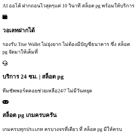
AI ออโต้ ฝากถอนไวสุดๆแค่ 10 วินาที สล็อต pg พร้อมให้บริการ
วอเลทฝากได้
รองรับ True Wallet ไม่ยุ่งยาก ไม่ต้องมีบัญชีธนาคาร ซึ่ง สล็อต
pg จัดมาให้เต็มที่
บริการ 24 ชม. | สล็อต pg
ทีมซัพพอร์ตคอยช่วยเหลือ24/7 ไม่มีวันหยุด
สล็อต pg เกมครบครัน
เกมครบทุกประเภท ครบวงจรที่เดียว ที่ สล็อต pg มีให้ครบ