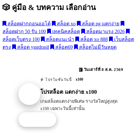
🎲 คู่มือ & บทความ
เลือกอ่าน
สล็อตฝากถอนออโต้
สล็อต xo
สล็อต pg แตกง่าย
สล็อตฝาก 50 รับ 100
เทคนิคสล็อต
สล็อตมาแรง 2026
สล็อตเว็บตรง 100
สล็อตแนะนำ
สล็อต xo 888
เว็บสล็อต
ตรง
สล็อต yggdrasil
สล็อต69
สล็อตไม่มีวันหยุด
วันเสาร์ที่ 8 ส.ค. 2569
x100
โปรโมชั่นวันนี้
โปรสล็อต แตกง่าย x100
เกมสล็อตแตกง่ายพิเศษ รางวัลใหญ่สูงสุด
x100 เฉพาะวันนี้เท่านั้น
รับโปรนี้