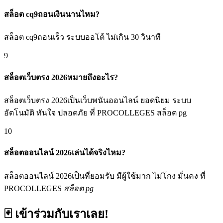
สล็อต cq9ถอนเงินนานไหม?
สล็อต cq9ถอนเร็ว ระบบออโต้ ไม่เกิน 30 วินาที
9
สล็อตเว็บตรง 2026หมายถึงอะไร?
สล็อตเว็บตรง 2026เป็นเว็บพนันออนไลน์ ยอดนิยม ระบบ
อัตโนมัติ ทันใจ ปลอดภัย ที่ PROCOLLEGES สล็อต pg
10
สล็อตออนไลน์ 2026เล่นได้จริงไหม?
สล็อตออนไลน์ 2026เป็นที่ยอมรับ มีผู้ใช้มาก ไม่โกง มั่นคง ที่
PROCOLLEGES
สล็อต pg
🃏 เข้าร่วมกับเราเลย!