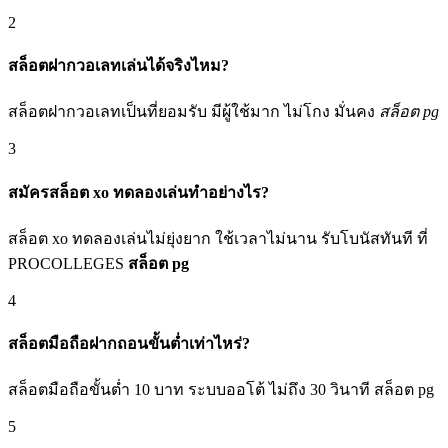
2
สล็อตฝากวอเลทเล่นได้จริงไหม?
สล็อตฝากวอเลทเป็นที่ยอมรับ มีผู้ใช้มาก ไม่โกง มั่นคง
สล็อต pg
3
สมัครสล็อต xo ทดลองเล่นทำอย่างไร?
สล็อต xo ทดลองเล่นไม่ยุ่งยาก ใช้เวลาไม่นาน รับโบนัสทันที ที่
PROCOLLEGES
สล็อต pg
4
สล็อตมือถือฝากถอนขั้นต่ำเท่าไหร่?
สล็อตมือถือขั้นต่ำ 10 บาท ระบบออโต้ ไม่ถึง 30 วินาที สล็อต pg
5