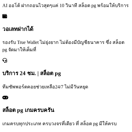
AI ออโต้ ฝากถอนไวสุดๆแค่ 10 วินาที สล็อต pg พร้อมให้บริการ
วอเลทฝากได้
รองรับ True Wallet ไม่ยุ่งยาก ไม่ต้องมีบัญชีธนาคาร ซึ่ง สล็อต
pg จัดมาให้เต็มที่
บริการ 24 ชม. | สล็อต pg
ทีมซัพพอร์ตคอยช่วยเหลือ24/7 ไม่มีวันหยุด
สล็อต pg เกมครบครัน
เกมครบทุกประเภท ครบวงจรที่เดียว ที่ สล็อต pg มีให้ครบ