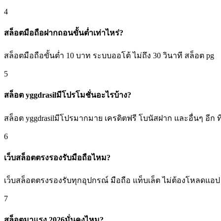
4
สล็อตมือถือฝากถอนขั้นต่ำเท่าไหร่?
สล็อตมือถือขั้นต่ำ 10 บาท ระบบออโต้ ไม่ถึง 30 วินาที สล็อต pg
5
สล็อต yggdrasilมีโปรโมชั่นอะไรบ้าง?
สล็อต yggdrasilมีโปรมากมาย เครดิตฟรี โบนัสฝาก และอื่นๆ อี
6
เว็บสล็อตตรงรองรับมือถือไหม?
เว็บสล็อตตรงรองรับทุกอุปกรณ์ มือถือ แท็บเล็ต ไม่ต้องโหลดแอป
7
สล็อตมาแรง 2026มั่นคงไหม?