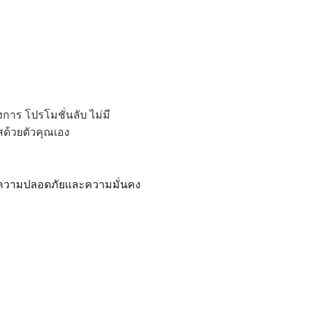
การ โปรโมชั่นลับ ไม่มี
สด้วยตัวคุณเอง
ความปลอดภัยและความมั่นคง