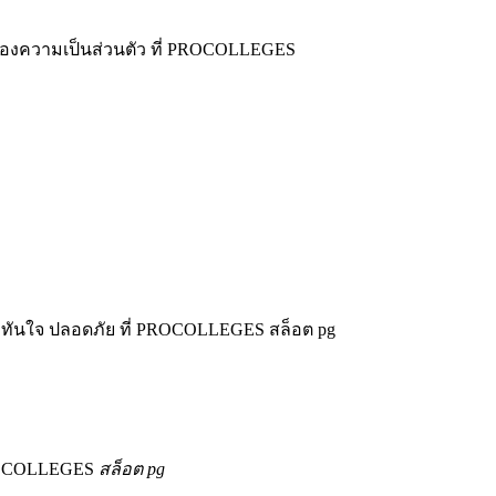
องความเป็นส่วนตัว ที่ PROCOLLEGES
ิ ทันใจ ปลอดภัย ที่ PROCOLLEGES สล็อต pg
่ PROCOLLEGES
สล็อต pg