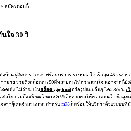
่
⭐ สมัครตอนนี้
ันใจ 30 วิ
งถึงบ้าน ผู้จัดการประจำ พร้อมบริการ ระบบออโต้ เร็วสุด 45 วินาที 
กมากมาย รวมถึงสล็อตทุน 50ที่หลายคนให้ความสนใจ นอกจากนี้ยังม
โดดเด่น ไม่ว่าจะเป็น
สล็อต yggdrasil
หรือรูปแบบอื่นๆ โดยเฉพาะ
เว
มสนใจ รวมถึง
สล็อตเว็บตรง 2026
ที่หลายคนให้ความสนใจ ข้อมูลเพิ
งใจจากผู้เล่นจำนวนมาก สำหรับ
m98
ก็พร้อมให้บริการด้วยระบบที่ม