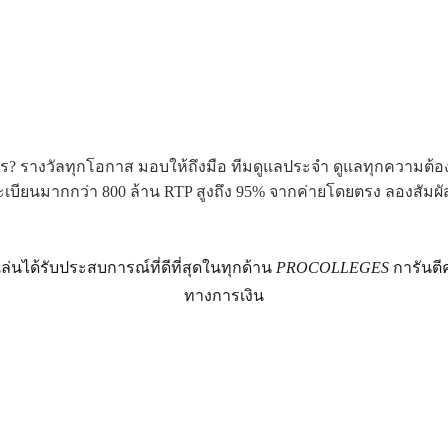
ร? รางวัลทุกโอกาส มอบให้ถึงมือ ทีมดูแลประจำ ดูแลทุกความต้อง
ะเบียนมากกว่า 800 ล้าน RTP สูงถึง 95% จากค่ายโดยตรง ลองสัมผั
ล่นได้รับประสบการณ์ที่ดีที่สุดในทุกด้าน
PROCOLLEGES
การันตี
ทางการเงิน