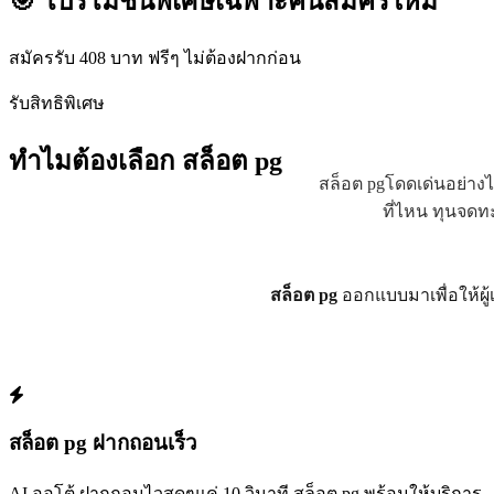
🎯 โปรโมชั่นพิเศษเฉพาะคนสมัครใหม่
สมัครรับ 408 บาท ฟรีๆ ไม่ต้องฝากก่อน
รับสิทธิพิเศษ
ทำไมต้องเลือก
สล็อต pg
สล็อต pgโดดเด่นอย่างไ
ที่ไหน ทุนจดท
สล็อต pg
ออกแบบมาเพื่อให้ผู้เ
สล็อต pg ฝากถอนเร็ว
AI ออโต้ ฝากถอนไวสุดๆแค่ 10 วินาที สล็อต pg พร้อมให้บริการ