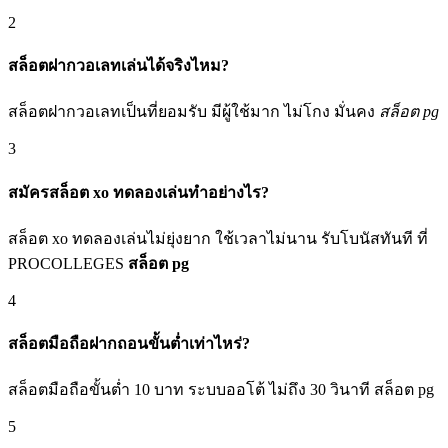
2
สล็อตฝากวอเลทเล่นได้จริงไหม?
สล็อตฝากวอเลทเป็นที่ยอมรับ มีผู้ใช้มาก ไม่โกง มั่นคง
สล็อต pg
3
สมัครสล็อต xo ทดลองเล่นทำอย่างไร?
สล็อต xo ทดลองเล่นไม่ยุ่งยาก ใช้เวลาไม่นาน รับโบนัสทันที ที่
PROCOLLEGES
สล็อต pg
4
สล็อตมือถือฝากถอนขั้นต่ำเท่าไหร่?
สล็อตมือถือขั้นต่ำ 10 บาท ระบบออโต้ ไม่ถึง 30 วินาที สล็อต pg
5