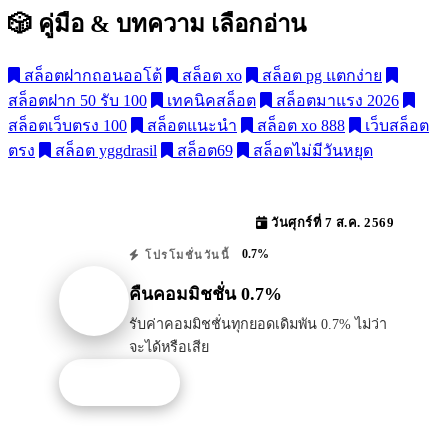
🎲 คู่มือ & บทความ
เลือกอ่าน
สล็อตฝากถอนออโต้
สล็อต xo
สล็อต pg แตกง่าย
สล็อตฝาก 50 รับ 100
เทคนิคสล็อต
สล็อตมาแรง 2026
สล็อตเว็บตรง 100
สล็อตแนะนำ
สล็อต xo 888
เว็บสล็อต
ตรง
สล็อต yggdrasil
สล็อต69
สล็อตไม่มีวันหยุด
วันศุกร์ที่ 7 ส.ค. 2569
0.7%
โปรโมชั่นวันนี้
คืนคอมมิชชั่น 0.7%
รับค่าคอมมิชชั่นทุกยอดเดิมพัน 0.7% ไม่ว่า
จะได้หรือเสีย
รับโปรนี้