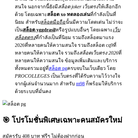
สนใจ นอกจากนี้ยังมี
สล็อต joker เว็บตรง
ให้เลือกอีก
ด้วย โดยเฉพาะ
สล็อต xo ทดลองเล่น
ที่กำลังเป็นที่
นิยม สำหรับ
สล็อตมือถือ
นั้นมีความโดดเด่น ไม่ว่าจะ
เป็น
สล็อต yggdrasil
หรือรูปแบบอื่นๆ โดยเฉพาะ
เว็บ
สล็อตตรง
ที่กำลังเป็นที่นิยม รวมถึงสล็อตมาแรง
2026ที่หลายคนให้ความสนใจ รวมถึงสล็อต cq9ที่
หลายคนให้ความสนใจ รวมถึง
สล็อตเว็บตรง 2026
ที่
หลายคนให้ความสนใจ ข้อมูลเพิ่มเติมและบริการ
ทั้งหมดรวมอยู่ที่
สล็อต pg
ครบจบในเว็บเดียว โดย
PROCOLLEGES
เป็นเว็บตรงที่ได้รับความไว้วางใจ
จากผู้เล่นจำนวนมาก สำหรับ
m98
ก็พร้อมให้บริการ
ด้วยระบบที่มั่นคง
🎯 โปรโมชั่นพิเศษเฉพาะคนสมัครใหม่
สมัครรับ 408 บาท ฟรีๆ ไม่ต้องฝากก่อน