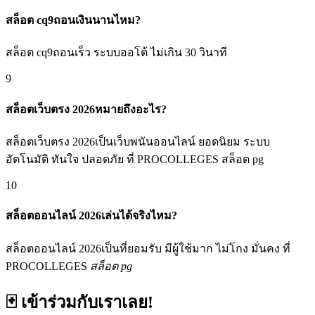
สล็อต cq9ถอนเงินนานไหม?
สล็อต cq9ถอนเร็ว ระบบออโต้ ไม่เกิน 30 วินาที
9
สล็อตเว็บตรง 2026หมายถึงอะไร?
สล็อตเว็บตรง 2026เป็นเว็บพนันออนไลน์ ยอดนิยม ระบบ
อัตโนมัติ ทันใจ ปลอดภัย ที่ PROCOLLEGES สล็อต pg
10
สล็อตออนไลน์ 2026เล่นได้จริงไหม?
สล็อตออนไลน์ 2026เป็นที่ยอมรับ มีผู้ใช้มาก ไม่โกง มั่นคง ที่
PROCOLLEGES
สล็อต pg
🃏 เข้าร่วมกับเราเลย!