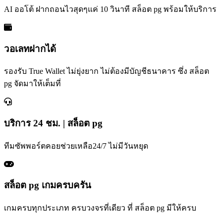
AI ออโต้ ฝากถอนไวสุดๆแค่ 10 วินาที สล็อต pg พร้อมให้บริการ
วอเลทฝากได้
รองรับ True Wallet ไม่ยุ่งยาก ไม่ต้องมีบัญชีธนาคาร ซึ่ง สล็อต
pg จัดมาให้เต็มที่
บริการ 24 ชม. | สล็อต pg
ทีมซัพพอร์ตคอยช่วยเหลือ24/7 ไม่มีวันหยุด
สล็อต pg เกมครบครัน
เกมครบทุกประเภท ครบวงจรที่เดียว ที่ สล็อต pg มีให้ครบ