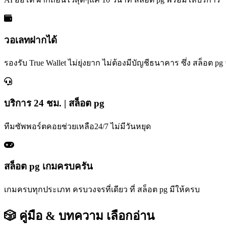
วอเลทฝากได้
รองรับ True Wallet ไม่ยุ่งยาก ไม่ต้องมีบัญชีธนาคาร ซึ่ง สล็อต pg จ
บริการ 24 ชม. | สล็อต pg
ทีมซัพพอร์ตคอยช่วยเหลือ24/7 ไม่มีวันหยุด
สล็อต pg เกมครบครัน
เกมครบทุกประเภท ครบวงจรที่เดียว ที่ สล็อต pg มีให้ครบ
🎲 คู่มือ & บทความ
เลือกอ่าน