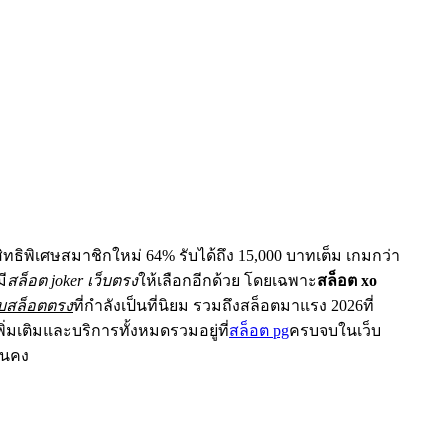
สิทธิพิเศษสมาชิกใหม่ 64% รับได้ถึง 15,000 บาทเต็ม เกมกว่า
ี
สล็อต joker เว็บตรง
ให้เลือกอีกด้วย โดยเฉพาะ
สล็อต xo
็บสล็อตตรง
ที่กำลังเป็นที่นิยม รวมถึงสล็อตมาแรง 2026ที่
่มเติมและบริการทั้งหมดรวมอยู่ที่
สล็อต pg
ครบจบในเว็บ
ั่นคง