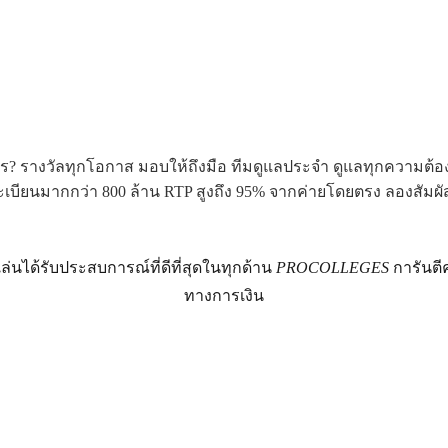
ร? รางวัลทุกโอกาส มอบให้ถึงมือ ทีมดูแลประจำ ดูแลทุกความต้อง
ะเบียนมากกว่า 800 ล้าน RTP สูงถึง 95% จากค่ายโดยตรง ลองสัมผั
ล่นได้รับประสบการณ์ที่ดีที่สุดในทุกด้าน
PROCOLLEGES
การันตี
ทางการเงิน