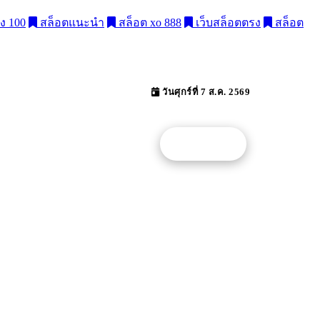
ง 100
สล็อตแนะนำ
สล็อต xo 888
เว็บสล็อตตรง
สล็อต
วันศุกร์ที่ 7 ส.ค. 2569
รับโปรนี้