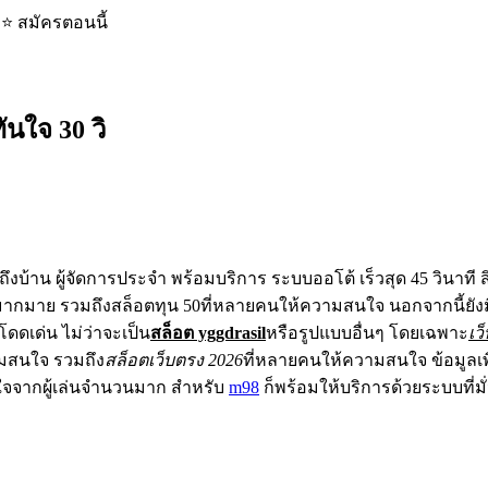
่
⭐ สมัครตอนนี้
ันใจ 30 วิ
งถึงบ้าน ผู้จัดการประจำ พร้อมบริการ ระบบออโต้ เร็วสุด 45 วินาที 
กมากมาย รวมถึงสล็อตทุน 50ที่หลายคนให้ความสนใจ นอกจากนี้ยังม
โดดเด่น ไม่ว่าจะเป็น
สล็อต yggdrasil
หรือรูปแบบอื่นๆ โดยเฉพาะ
เว
มสนใจ รวมถึง
สล็อตเว็บตรง 2026
ที่หลายคนให้ความสนใจ ข้อมูลเพิ
งใจจากผู้เล่นจำนวนมาก สำหรับ
m98
ก็พร้อมให้บริการด้วยระบบที่ม