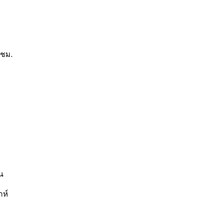
 ชม.
ัน
าห์