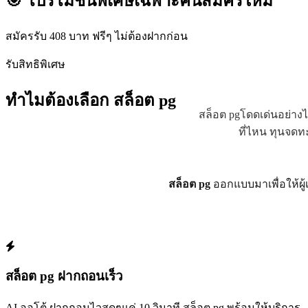
🎯 โปรโมชั่นพิเศษเฉพาะคนสมัครใหม่
สมัครรับ 408 บาท ฟรีๆ ไม่ต้องฝากก่อน
รับสิทธิพิเศษ
ทำไมต้องเลือก
สล็อต pg
สล็อต pgโดดเด่นอย่างไ
ที่ไหน ทุนจดท
สล็อต pg
ออกแบบมาเพื่อให้ผู้เ
สล็อต pg ฝากถอนเร็ว
AI ออโต้ ฝากถอนไวสุดๆแค่ 10 วินาที สล็อต pg พร้อมให้บริการ