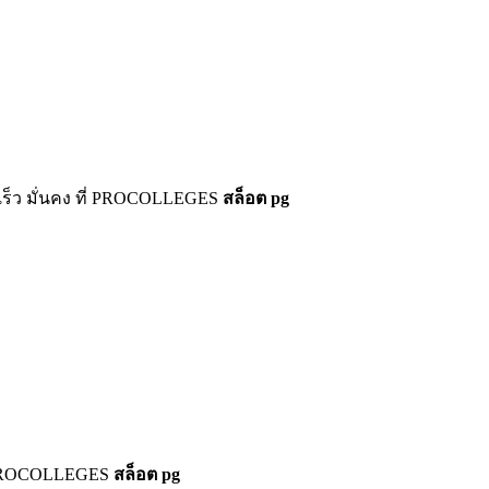
เร็ว มั่นคง ที่ PROCOLLEGES
สล็อต pg
ี่ PROCOLLEGES
สล็อต pg