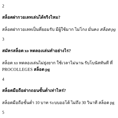
2
สล็อตฝากวอเลทเล่นได้จริงไหม?
สล็อตฝากวอเลทเป็นที่ยอมรับ มีผู้ใช้มาก ไม่โกง มั่นคง
สล็อต pg
3
สมัครสล็อต xo ทดลองเล่นทำอย่างไร?
สล็อต xo ทดลองเล่นไม่ยุ่งยาก ใช้เวลาไม่นาน รับโบนัสทันที ที่
PROCOLLEGES
สล็อต pg
4
สล็อตมือถือฝากถอนขั้นต่ำเท่าไหร่?
สล็อตมือถือขั้นต่ำ 10 บาท ระบบออโต้ ไม่ถึง 30 วินาที สล็อต pg
5