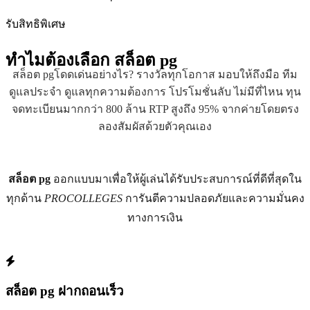
รับสิทธิพิเศษ
ทำไมต้องเลือก
สล็อต pg
สล็อต pgโดดเด่นอย่างไร? รางวัลทุกโอกาส มอบให้ถึงมือ ทีม
ดูแลประจำ ดูแลทุกความต้องการ โปรโมชั่นลับ ไม่มีที่ไหน ทุน
จดทะเบียนมากกว่า 800 ล้าน RTP สูงถึง 95% จากค่ายโดยตรง
ลองสัมผัสด้วยตัวคุณเอง
สล็อต pg
ออกแบบมาเพื่อให้ผู้เล่นได้รับประสบการณ์ที่ดีที่สุดใน
ทุกด้าน
PROCOLLEGES
การันตีความปลอดภัยและความมั่นคง
ทางการเงิน
สล็อต pg ฝากถอนเร็ว