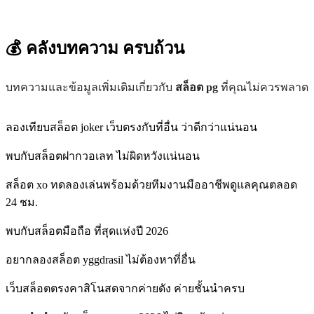
💰 คลังบทความ
ครบถ้วน
บทความและข้อมูลเพิ่มเติมเกี่ยวกับ
สล็อต pg
ที่คุณไม่ควรพลาด
ลองเทียบสล็อต joker เว็บตรงกับที่อื่น ว่าดีกว่าแน่นอน
พบกับสล็อตฝากวอเลท ไม่ผิดหวังแน่นอน
สล็อต xo ทดลองเล่นพร้อมด้วยทีมงานมืออาชีพดูแลคุณตลอด
24 ชม.
พบกับสล็อตมือถือ ที่สุดแห่งปี 2026
อยากลองสล็อต yggdrasil ไม่ต้องหาที่อื่น
เว็บสล็อตตรงคาสิโนสดจากค่ายดัง ค่ายชั้นนำครบ