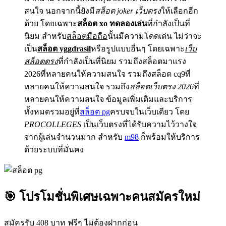
สนใจ นอกจากนี้ยังมี
สล็อต joker เว็บตรง
ให้เลือกอีก
ด้วย โดยเฉพาะ
สล็อต xo ทดลองเล่น
ที่กำลังเป็นที่
นิยม สำหรับ
สล็อตมือถือ
นั้นมีความโดดเด่น ไม่ว่าจะ
เป็น
สล็อต yggdrasil
หรือรูปแบบอื่นๆ โดยเฉพาะ
เว็บ
สล็อตตรง
ที่กำลังเป็นที่นิยม รวมถึงสล็อตมาแรง
2026ที่หลายคนให้ความสนใจ รวมถึงสล็อต cq9ที่
หลายคนให้ความสนใจ รวมถึง
สล็อตเว็บตรง 2026
ที่
หลายคนให้ความสนใจ ข้อมูลเพิ่มเติมและบริการ
ทั้งหมดรวมอยู่ที่
สล็อต pg
ครบจบในเว็บเดียว โดย
PROCOLLEGES
เป็นเว็บตรงที่ได้รับความไว้วางใจ
จากผู้เล่นจำนวนมาก สำหรับ
m98
ก็พร้อมให้บริการ
ด้วยระบบที่มั่นคง
🎯 โปรโมชั่นพิเศษเฉพาะคนสมัครใหม่
สมัครรับ 408 บาท ฟรีๆ ไม่ต้องฝากก่อน