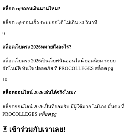
สล็อต cq9ถอนเงินนานไหม?
สล็อต cq9ถอนเร็ว ระบบออโต้ ไม่เกิน 30 วินาที
9
สล็อตเว็บตรง 2026หมายถึงอะไร?
สล็อตเว็บตรง 2026เป็นเว็บพนันออนไลน์ ยอดนิยม ระบบ
อัตโนมัติ ทันใจ ปลอดภัย ที่ PROCOLLEGES สล็อต pg
10
สล็อตออนไลน์ 2026เล่นได้จริงไหม?
สล็อตออนไลน์ 2026เป็นที่ยอมรับ มีผู้ใช้มาก ไม่โกง มั่นคง ที่
PROCOLLEGES
สล็อต pg
🃏 เข้าร่วมกับเราเลย!