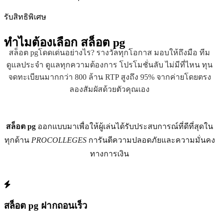
รับสิทธิพิเศษ
ทำไมต้องเลือก
สล็อต pg
สล็อต pgโดดเด่นอย่างไร? รางวัลทุกโอกาส มอบให้ถึงมือ ทีม
ดูแลประจำ ดูแลทุกความต้องการ โปรโมชั่นลับ ไม่มีที่ไหน ทุน
จดทะเบียนมากกว่า 800 ล้าน RTP สูงถึง 95% จากค่ายโดยตรง
ลองสัมผัสด้วยตัวคุณเอง
สล็อต pg
ออกแบบมาเพื่อให้ผู้เล่นได้รับประสบการณ์ที่ดีที่สุดใน
ทุกด้าน
PROCOLLEGES
การันตีความปลอดภัยและความมั่นคง
ทางการเงิน
สล็อต pg ฝากถอนเร็ว