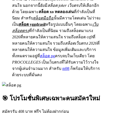
สนใจ นอกจากนี้ยังมี
สล็อต joker เว็บตรง
ให้เลือกอีก
ด้วย โดยเฉพาะ
สล็อต xo ทดลองเล่น
ที่กำลังเป็นที่
นิยม สำหรับ
สล็อตมือถือ
นั้นมีความโดดเด่น ไม่ว่าจะ
เป็น
สล็อต yggdrasil
หรือรูปแบบอื่นๆ โดยเฉพาะ
เว็บ
สล็อตตรง
ที่กำลังเป็นที่นิยม รวมถึงสล็อตมาแรง
2026ที่หลายคนให้ความสนใจ รวมถึงสล็อต cq9ที่
หลายคนให้ความสนใจ รวมถึง
สล็อตเว็บตรง 2026
ที่
หลายคนให้ความสนใจ ข้อมูลเพิ่มเติมและบริการ
ทั้งหมดรวมอยู่ที่
สล็อต pg
ครบจบในเว็บเดียว โดย
PROCOLLEGES
เป็นเว็บตรงที่ได้รับความไว้วางใจ
จากผู้เล่นจำนวนมาก สำหรับ
m98
ก็พร้อมให้บริการ
ด้วยระบบที่มั่นคง
🎯 โปรโมชั่นพิเศษเฉพาะคนสมัครใหม่
สมัครรับ 408 บาท ฟรีๆ ไม่ต้องฝากก่อน