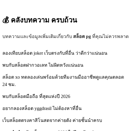
💰 คลังบทความ
ครบถ้วน
บทความและข้อมูลเพิ่มเติมเกี่ยวกับ
สล็อต pg
ที่คุณไม่ควรพลาด
ลองเทียบสล็อต joker เว็บตรงกับที่อื่น ว่าดีกว่าแน่นอน
พบกับสล็อตฝากวอเลท ไม่ผิดหวังแน่นอน
สล็อต xo ทดลองเล่นพร้อมด้วยทีมงานมืออาชีพดูแลคุณตลอด
24 ชม.
พบกับสล็อตมือถือ ที่สุดแห่งปี 2026
อยากลองสล็อต yggdrasil ไม่ต้องหาที่อื่น
เว็บสล็อตตรงคาสิโนสดจากค่ายดัง ค่ายชั้นนำครบ