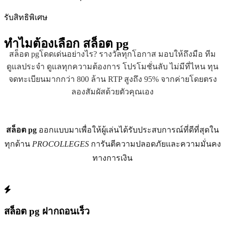
รับสิทธิพิเศษ
ทำไมต้องเลือก
สล็อต pg
สล็อต pgโดดเด่นอย่างไร? รางวัลทุกโอกาส มอบให้ถึงมือ ทีม
ดูแลประจำ ดูแลทุกความต้องการ โปรโมชั่นลับ ไม่มีที่ไหน ทุน
จดทะเบียนมากกว่า 800 ล้าน RTP สูงถึง 95% จากค่ายโดยตรง
ลองสัมผัสด้วยตัวคุณเอง
สล็อต pg
ออกแบบมาเพื่อให้ผู้เล่นได้รับประสบการณ์ที่ดีที่สุดใน
ทุกด้าน
PROCOLLEGES
การันตีความปลอดภัยและความมั่นคง
ทางการเงิน
สล็อต pg ฝากถอนเร็ว